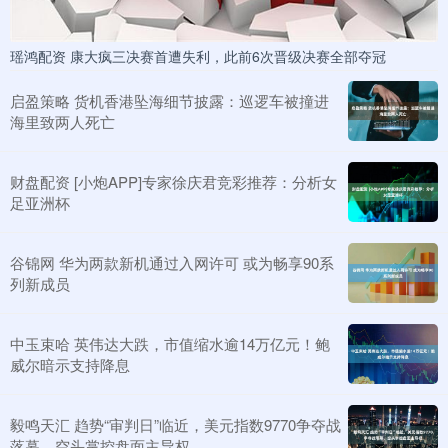
瑶鸿配资 康大疯三决赛首遭失利，此前6次晋级决赛全部夺冠
启盈策略 货机香港坠海细节披露：巡逻车被撞进
海里致两人死亡
财盘配资 [小炮APP]专家徐庆君竞彩推荐：分析女
足亚洲杯
谷锦网 华为两款新机通过入网许可 或为畅享90系
列新成员
中玉束哈 英伟达大跌，市值缩水逾14万亿元！鲍
威尔暗示支持降息
毅鸣天汇 趋势“审判日”临近，美元指数9770争夺战
落幕，空头掌控盘面主导权