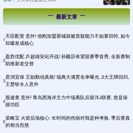
最新文章
天臣配资 意外! 他刚加盟蓉城就被质疑能力不如莱切特, 如今
1
却爆发成核心
盈胜优配 乒超雄安站开战! 孙颖莎有望迎赛季首秀, 全新赛制
2
助推新老交替
君润宜保 王励勤动真格! 瑞典大满贯名单曝光, 2大王牌回归,
3
王楚钦令人意外
股速查 意外! 青岛西海岸主力中场离队后留洋J联赛, 曾是保
4
级功臣
策略宝 火箭后场核心: 长时间的伤病对我是种考验, 季后赛真
5
的相当煎熬