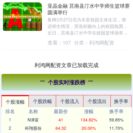
亚晶金融 莒南县汀水中学师生篮球赛
圆满举行
鲁网3月27日讯为丰富校园文体生活，增
进师生情谊，营造积极向上的校园氛围，
近日，莒南县汀水中学在校园篮球场举办
了一场精彩绝伦的师生篮球友谊赛。 赛场
查看：
107
分类：
利鸿网配资
上，师生们迅....
利鸿网配资文章已加载完成
个股实时涨跌榜
个股跌幅
个股流入
个股流出
换手率
个股涨幅
排名
名称
最新价
涨幅
换手率
1
N津富
41
134.82%
59.85%
2
科翔股份
64.32
20.00%
11.70%