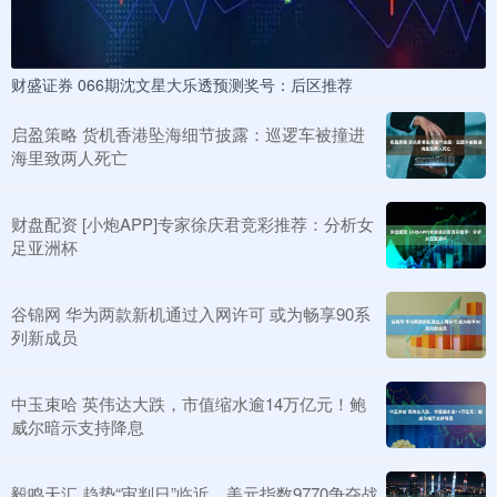
财盛证券 066期沈文星大乐透预测奖号：后区推荐
启盈策略 货机香港坠海细节披露：巡逻车被撞进
海里致两人死亡
财盘配资 [小炮APP]专家徐庆君竞彩推荐：分析女
足亚洲杯
谷锦网 华为两款新机通过入网许可 或为畅享90系
列新成员
中玉束哈 英伟达大跌，市值缩水逾14万亿元！鲍
威尔暗示支持降息
毅鸣天汇 趋势“审判日”临近，美元指数9770争夺战