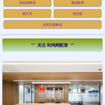
鼎冠策略资
嘉创配资
股天乐
优先配
全部话题标签
关注 利鸿网配资