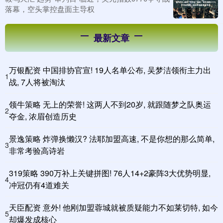
落幕，空头掌控盘面主导权
最新文章
万银配资 中国排协官宣! 19人名单公布, 吴梦洁领衔主力出
1
战, 7人将被淘汰
领牛策略 无上的荣誉! 这两人不到20岁, 就跟随梦之队奥运
2
夺金, 浓眉创造历史
景逸策略 炸弹换懒汉? 法耶加盟高速, 不是你想的那么简单,
3
非常考验高诗岩
319策略 390万补上关键拼图! 76人14+2豪阵3大优势明显,
4
冲冠仍有4道难关
天臣配资 意外! 他刚加盟蓉城就被质疑能力不如莱切特, 如今
5
却爆发成核心