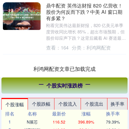
鼎牛配资 英伟达财报 820 亿营收！
股价为何反而下跌？中美 AI 窗口期
有多紧？
刚看完英伟达最新财报，820 亿美元单季
度营收同比增长 85%，超出市场预期，但
股价却应声下跌？这背后藏着 AI 赛道最紧
迫的行业讯号。 820 亿营收超预期，....
查看：
164
分类：
利鸿网配资
利鸿网配资文章已加载完成
个股实时涨跌榜
个股跌幅
个股流入
个股流出
换手率
个股涨幅
排名
名称
最新价
涨幅
换手率
1
N展芯
116.52
396.89%
79.39%