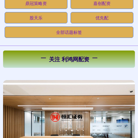
鼎冠策略资
嘉创配资
股天乐
优先配
全部话题标签
关注 利鸿网配资