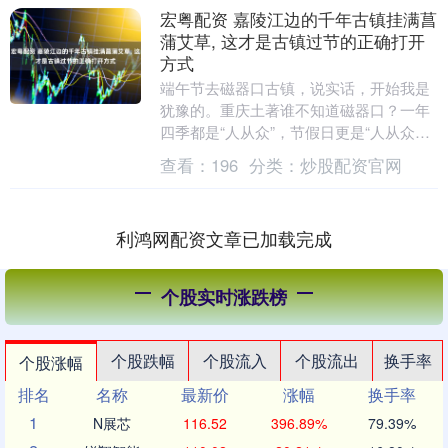
宏粤配资 嘉陵江边的千年古镇挂满菖
蒲艾草, 这才是古镇过节的正确打开
方式
端午节去磁器口古镇，说实话，开始我是
犹豫的。重庆土著谁不知道磁器口？一年
四季都是“人从众”，节假日更是“人从众
叕”。但朋友一句话把我劝动了：“端午节
查看：
196
分类：
炒股配资官网
有活动，包粽....
利鸿网配资文章已加载完成
个股实时涨跌榜
个股跌幅
个股流入
个股流出
换手率
个股涨幅
排名
名称
最新价
涨幅
换手率
1
N展芯
116.52
396.89%
79.39%