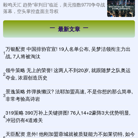
毅鸣天汇 趋势“审判日”临近，美元指数9770争夺战
落幕，空头掌控盘面主导权
最新文章
万银配资 中国排协官宣! 19人名单公布, 吴梦洁领衔主力出
1
战, 7人将被淘汰
领牛策略 无上的荣誉! 这两人不到20岁, 就跟随梦之队奥运
2
夺金, 浓眉创造历史
景逸策略 炸弹换懒汉? 法耶加盟高速, 不是你想的那么简单,
3
非常考验高诗岩
319策略 390万补上关键拼图! 76人14+2豪阵3大优势明显,
4
冲冠仍有4道难关
天臣配资 意外! 他刚加盟蓉城就被质疑能力不如莱切特, 如今
5