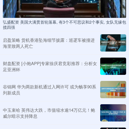
弘盛配资 美国大满贯首轮落幕, 有3个不可思议和2个事实, 女队无缘包
揽四强
启盈策略 货机香港坠海细节披露：巡逻车被撞进
海里致两人死亡
财盘配资 [小炮APP]专家徐庆君竞彩推荐：分析女
足亚洲杯
谷锦网 华为两款新机通过入网许可 或为畅享90系
列新成员
中玉束哈 英伟达大跌，市值缩水逾14万亿元！鲍
威尔暗示支持降息