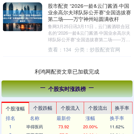
股市配资 “2026一龄&云门酱酒·中国
业余高尔夫球队际公开赛”全国选拔赛
第二场——万宁神州站圆满收杆
鲁网3月25日讯3月11日，云门酱酒联合冠
名的“2026一龄&云门酱酒·中国业余高尔夫
球队际公开赛”全国选拔赛第二场——万宁
神州站在神州高尔夫球会圆满收杆，15....
查看：
134
分类：
炒股配资官网
利鸿网配资文章已加载完成
个股实时涨跌榜
个股跌幅
个股流入
个股流出
换手率
个股涨幅
排名
名称
最新价
涨幅
换手率
1
毕得医药
73.92
20.00%
11.62%