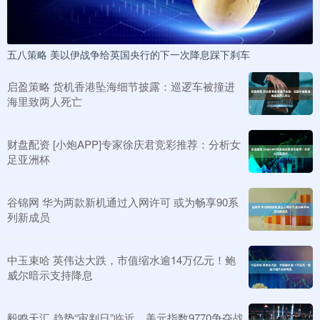
五八策略 美以伊战争给英国央行的下一次降息踩下刹车
启盈策略 货机香港坠海细节披露：巡逻车被撞进
海里致两人死亡
财盘配资 [小炮APP]专家徐庆君竞彩推荐：分析女
足亚洲杯
谷锦网 华为两款新机通过入网许可 或为畅享90系
列新成员
中玉束哈 英伟达大跌，市值缩水逾14万亿元！鲍
威尔暗示支持降息
毅鸣天汇 趋势“审判日”临近，美元指数9770争夺战