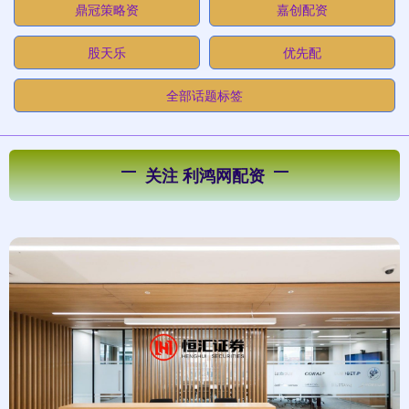
鼎冠策略资
嘉创配资
股天乐
优先配
全部话题标签
关注 利鸿网配资