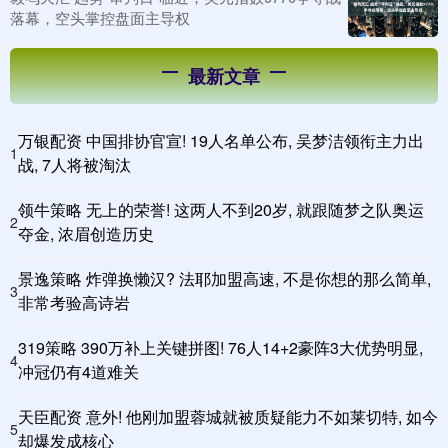
落幕，空头掌控盘面主导权
最新文章
万银配资 中国排协官宣! 19人名单公布, 吴梦洁领衔主力出
1
战, 7人将被淘汰
领牛策略 无上的荣誉! 这两人不到20岁, 就跟随梦之队奥运
2
夺金, 浓眉创造历史
景逸策略 炸弹换懒汉? 法耶加盟高速, 不是你想的那么简单,
3
非常考验高诗岩
319策略 390万补上关键拼图! 76人14+2豪阵3大优势明显,
4
冲冠仍有4道难关
天臣配资 意外! 他刚加盟蓉城就被质疑能力不如莱切特, 如今
5
却爆发成核心