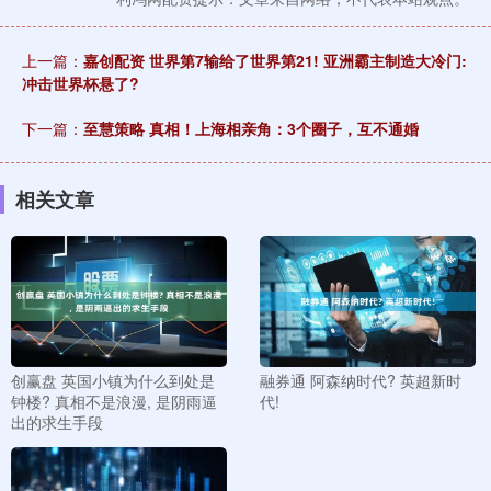
上一篇：
嘉创配资 世界第7输给了世界第21! 亚洲霸主制造大冷门:
冲击世界杯悬了?
下一篇：
至慧策略 真相！上海相亲角：3个圈子，互不通婚
相关文章
创赢盘 英国小镇为什么到处是
融券通 阿森纳时代? 英超新时
钟楼? 真相不是浪漫, 是阴雨逼
代!
出的求生手段