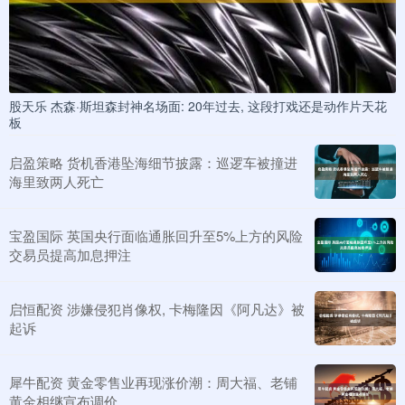
股天乐 杰森·斯坦森封神名场面: 20年过去, 这段打戏还是动作片天花
板
启盈策略 货机香港坠海细节披露：巡逻车被撞进
海里致两人死亡
宝盈国际 英国央行面临通胀回升至5%上方的风险
交易员提高加息押注
启恒配资 涉嫌侵犯肖像权, 卡梅隆因《阿凡达》被
起诉
犀牛配资 黄金零售业再现涨价潮：周大福、老铺
黄金相继宣布调价