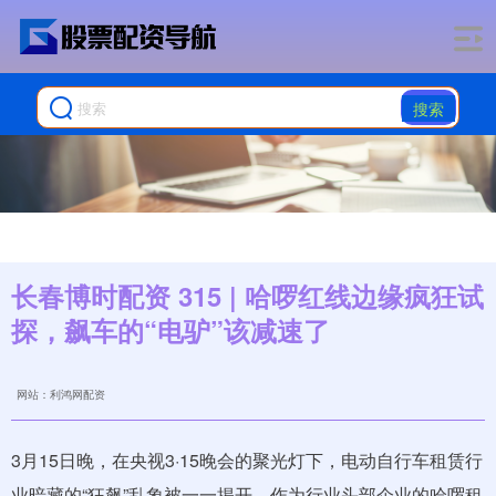
搜索
长春博时配资 315 | 哈啰红线边缘疯狂试
探，飙车的“电驴”该减速了
网站：利鸿网配资
3月15日晚，在央视3·15晚会的聚光灯下，电动自行车租赁行
业暗藏的“狂飙”乱象被一一揭开，作为行业头部企业的哈啰租