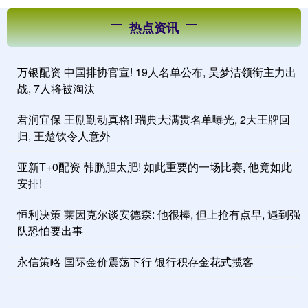
热点资讯
万银配资 中国排协官宣! 19人名单公布, 吴梦洁领衔主力出
战, 7人将被淘汰
君润宜保 王励勤动真格! 瑞典大满贯名单曝光, 2大王牌回
归, 王楚钦令人意外
亚新T+0配资 韩鹏胆太肥! 如此重要的一场比赛, 他竟如此
安排!
恒利决策 莱因克尔谈安德森: 他很棒, 但上抢有点早, 遇到强
队恐怕要出事
永信策略 国际金价震荡下行 银行积存金花式揽客