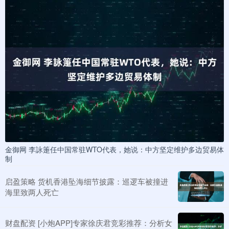
金御网 李詠箑任中国常驻WTO代表，她说：中方坚定维护多边贸易体
制
启盈策略 货机香港坠海细节披露：巡逻车被撞进
海里致两人死亡
财盘配资 [小炮APP]专家徐庆君竞彩推荐：分析女