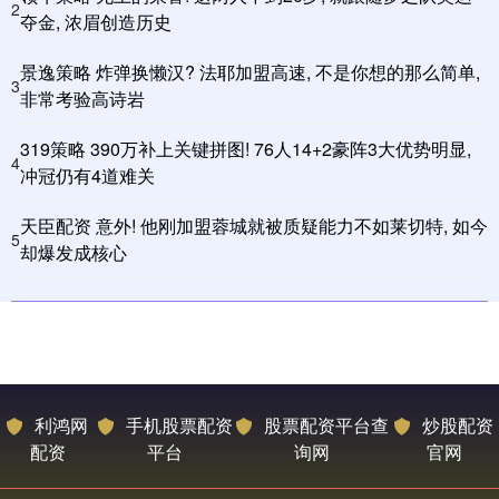
2
夺金, 浓眉创造历史
景逸策略 炸弹换懒汉? 法耶加盟高速, 不是你想的那么简单,
3
非常考验高诗岩
319策略 390万补上关键拼图! 76人14+2豪阵3大优势明显,
4
冲冠仍有4道难关
天臣配资 意外! 他刚加盟蓉城就被质疑能力不如莱切特, 如今
5
却爆发成核心
利鸿网
手机股票配资
股票配资平台查
炒股配资
配资
平台
询网
官网