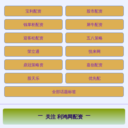
宝利配资
股市配资
钱掌柜配资
犀牛配资
迎客松配资
五八策略
荣立通
悦来网
鼎冠策略资
嘉创配资
股天乐
优先配
全部话题标签
关注 利鸿网配资