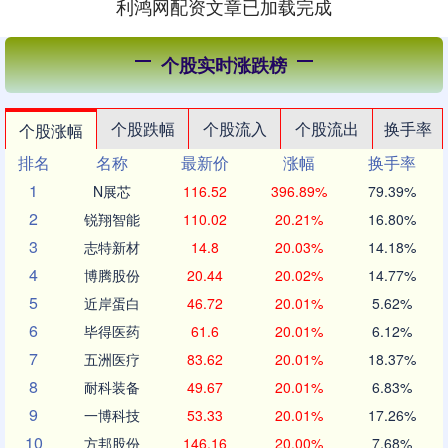
利鸿网配资文章已加载完成
个股实时涨跌榜
个股跌幅
个股流入
个股流出
换手率
个股涨幅
排名
名称
最新价
涨幅
换手率
1
N展芯
116.52
396.89%
79.39%
2
锐翔智能
110.02
20.21%
16.80%
3
志特新材
14.8
20.03%
14.18%
4
博腾股份
20.44
20.02%
14.77%
5
近岸蛋白
46.72
20.01%
5.62%
6
毕得医药
61.6
20.01%
6.12%
7
五洲医疗
83.62
20.01%
18.37%
8
耐科装备
49.67
20.01%
6.83%
9
一博科技
53.33
20.01%
17.26%
10
方邦股份
146.16
20.00%
7.68%