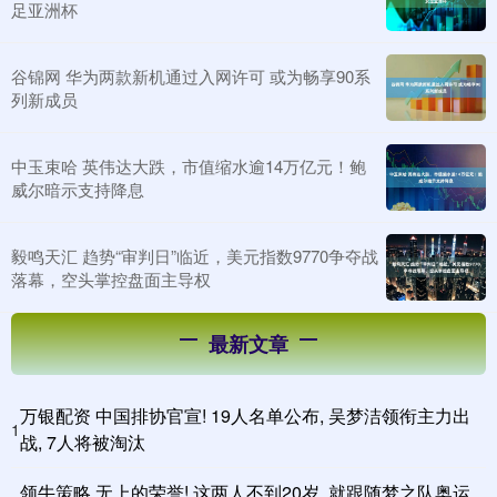
足亚洲杯
谷锦网 华为两款新机通过入网许可 或为畅享90系
列新成员
中玉束哈 英伟达大跌，市值缩水逾14万亿元！鲍
威尔暗示支持降息
毅鸣天汇 趋势“审判日”临近，美元指数9770争夺战
落幕，空头掌控盘面主导权
最新文章
万银配资 中国排协官宣! 19人名单公布, 吴梦洁领衔主力出
1
战, 7人将被淘汰
领牛策略 无上的荣誉! 这两人不到20岁, 就跟随梦之队奥运