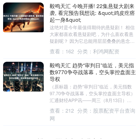
毅鸣天汇 今晚开播! 22集悬疑大剧来
袭, 看完预告我想说: &quot;鸡皮疙瘩
起一身&quot;
这绝对是今年最值得期待的悬疑剧！ 相信
大家都喜欢看悬疑剧吧，为什么喜欢看悬
疑剧呢？ 因为它总能用层层叠叠的悬念、
反转不断的剧情，抓住我们的好奇心。 让
查看：
162
分类：
利鸿网配资
我们跟着故....
毅鸣天汇 趋势“审判日”临近，美元指
数9770争夺战落幕，空头掌控盘面主
导权
（原标题：趋势“审判日”临近，美元指数
97.70争夺战落幕，空头掌控盘面主导权）
汇通财经APP讯——周三（8月13日），
美元指数（DXY）延续了近期的弱势表
查看：
212
分类：
股票配资平台查询
现....
网