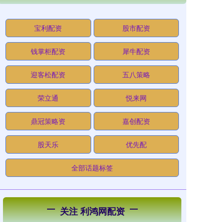
宝利配资
股市配资
钱掌柜配资
犀牛配资
迎客松配资
五八策略
荣立通
悦来网
鼎冠策略资
嘉创配资
股天乐
优先配
全部话题标签
关注 利鸿网配资