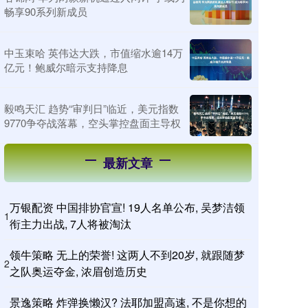
畅享90系列新成员
中玉束哈 英伟达大跌，市值缩水逾14万
亿元！鲍威尔暗示支持降息
毅鸣天汇 趋势“审判日”临近，美元指数
9770争夺战落幕，空头掌控盘面主导权
最新文章
万银配资 中国排协官宣! 19人名单公布, 吴梦洁领
1
衔主力出战, 7人将被淘汰
领牛策略 无上的荣誉! 这两人不到20岁, 就跟随梦
2
之队奥运夺金, 浓眉创造历史
景逸策略 炸弹换懒汉? 法耶加盟高速, 不是你想的