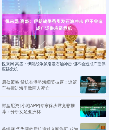
悦来网 高盛：伊朗战争虽引发石油冲击 但不会造成广泛供
应链危机
启盈策略 货机香港坠海细节披露：巡逻
车被撞进海里致两人死亡
财盘配资 [小炮APP]专家徐庆君竞彩推
荐：分析女足亚洲杯
谷锦网 华为两款新机通过入网许可 或为