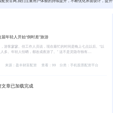
炒股配资官网,我们注重用户体验的持续提升，不断优化界面设计，提
这届年轻人开始“倒时差”旅游
，游客寥寥。但工作人员说，现在最忙的时间是晚上七点以后。“以
多。年轻人怕晒，都改成夜游了。” 这不是灵隐寺独有....
来源：盈丰财富配资
查看：
99
分类：
手机股票配资平台
资文章已加载完成