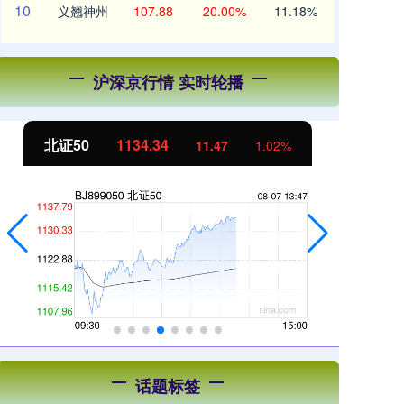
10
义翘神州
107.88
20.00%
11.18%
沪深京行情 实时轮播
北证50
1134.34
创
11.47
1.02%
话题标签