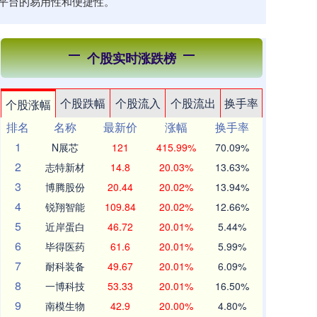
升平台的易用性和便捷性。
个股实时涨跌榜
个股跌幅
个股流入
个股流出
换手率
个股涨幅
排名
名称
最新价
涨幅
换手率
1
N展芯
121
415.99%
70.09%
2
志特新材
14.8
20.03%
13.63%
3
博腾股份
20.44
20.02%
13.94%
4
锐翔智能
109.84
20.02%
12.66%
5
近岸蛋白
46.72
20.01%
5.44%
6
毕得医药
61.6
20.01%
5.99%
7
耐科装备
49.67
20.01%
6.09%
8
一博科技
53.33
20.01%
16.50%
9
南模生物
42.9
20.00%
4.80%