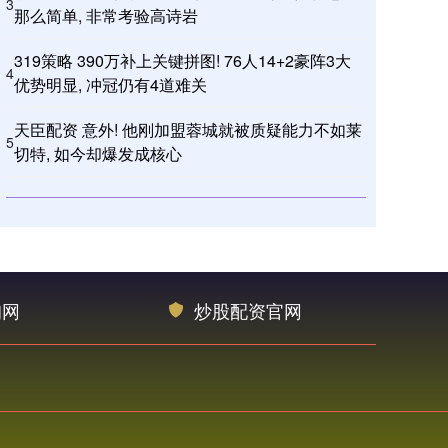
3
那么简单, 非常考验高诗岩
319策略 390万补上关键拼图! 76人14+2豪阵3大
4
优势明显, 冲冠仍有4道难关
天臣配资 意外! 他刚加盟蓉城就被质疑能力不如莱
5
切特, 如今却爆发成核心
询网
炒股配资官网