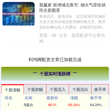
股赢家 新洲城北夜市: 烟火气里绘就
民生新图景
暮春四月，暮色四合，武汉新洲区邾城街
文昌大道旁的城北夜市瞬间被点亮。整齐
划定的摊位前人头攒动，砂锅烹饪的热气
与市井吆喝交织，新鲜果蔬的清香与特色
查看：
99
分类：
股票配资平台查询
小吃的香气弥漫街....
网
利鸿网配资文章已加载完成
个股实时涨跌榜
个股跌幅
个股流入
个股流出
换手率
个股涨幅
排名
名称
最新价
涨幅
换手率
1
N森合
48.31
66.24%
64.29%