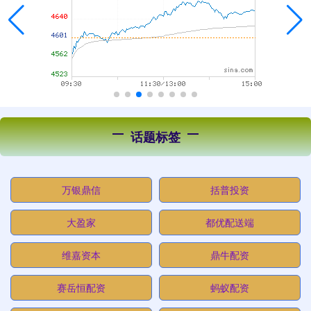
话题标签
万银鼎信
括普投资
大盈家
都优配送端
维嘉资本
鼎牛配资
赛岳恒配资
蚂蚁配资