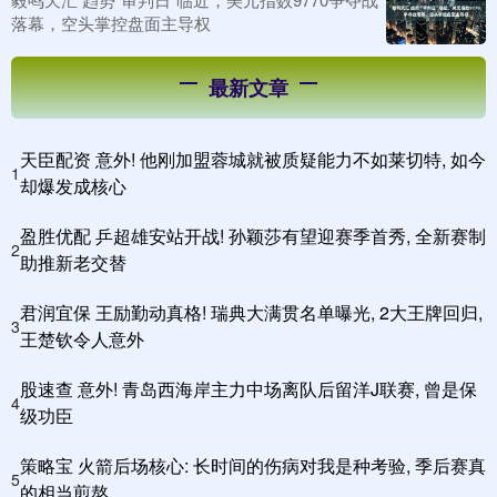
落幕，空头掌控盘面主导权
最新文章
天臣配资 意外! 他刚加盟蓉城就被质疑能力不如莱切特, 如今
1
却爆发成核心
盈胜优配 乒超雄安站开战! 孙颖莎有望迎赛季首秀, 全新赛制
2
助推新老交替
君润宜保 王励勤动真格! 瑞典大满贯名单曝光, 2大王牌回归,
3
王楚钦令人意外
股速查 意外! 青岛西海岸主力中场离队后留洋J联赛, 曾是保
4
级功臣
策略宝 火箭后场核心: 长时间的伤病对我是种考验, 季后赛真
5
的相当煎熬