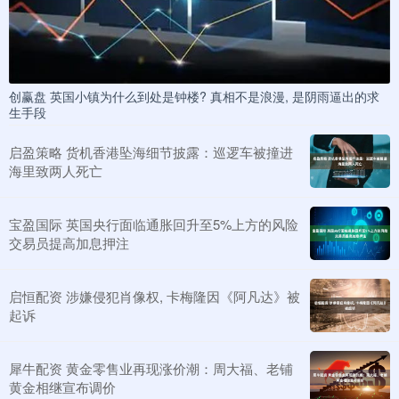
创赢盘 英国小镇为什么到处是钟楼? 真相不是浪漫, 是阴雨逼出的求
生手段
启盈策略 货机香港坠海细节披露：巡逻车被撞进
海里致两人死亡
宝盈国际 英国央行面临通胀回升至5%上方的风险
交易员提高加息押注
启恒配资 涉嫌侵犯肖像权, 卡梅隆因《阿凡达》被
起诉
犀牛配资 黄金零售业再现涨价潮：周大福、老铺
黄金相继宣布调价