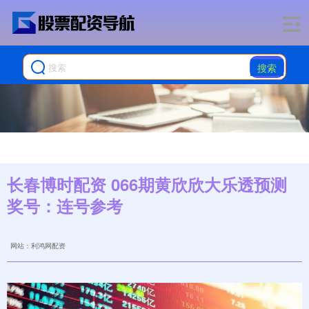
搜索
长春博时配资 066期黄欣欣大乐透预测
奖号：连号参考
网站：利鸿网配资