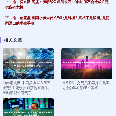
上一篇：
悦来网 高盛：伊朗战争虽引发石油冲击 但不会造成广泛
供应链危机
下一篇：
创赢盘 英国小镇为什么到处是钟楼? 真相不是浪漫, 是阴
雨逼出的求生手段
相关文章
河南配资网 中国乒协官宣重要
括普投资 交易员不再押注英国
决定! 王楚钦孙颖莎传来喜讯,
央行今年加息25个基点
王励勤能松口气了