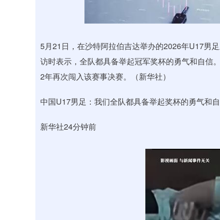
深证成指
14110.12
.92
0.57%
-34.08
-0
5月21日，在沙特阿拉伯吉达举办的2026年U1
访时表示，全队都具备举起冠军奖杯的勇气和自信。
2年再次闯入该赛事决赛。（新华社）
中国U17男足：我们全队都具备举起奖杯的勇气和
新华社24分钟前