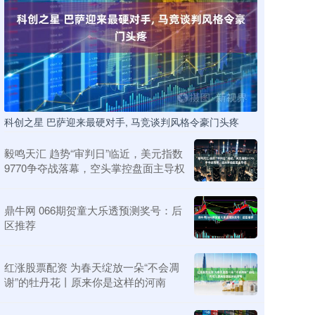
科创之星 巴萨迎来最硬对手, 马竞谈判风格令豪门头疼
毅鸣天汇 趋势“审判日”临近，美元指数
9770争夺战落幕，空头掌控盘面主导权
鼎牛网 066期贺童大乐透预测奖号：后
区推荐
红涨股票配资 为春天绽放一朵“不会凋
谢”的牡丹花丨原来你是这样的河南