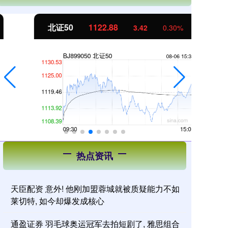
北证50
1122.88
创
3.42
0.30%
热点资讯
天臣配资 意外! 他刚加盟蓉城就被质疑能力不如
莱切特, 如今却爆发成核心
通盈证券 羽毛球奥运冠军去拍短剧了, 雅思组合