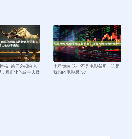
博格: 德国必须给克
七星策略 这些不是电影截图，这是
力, 真正让他放手去做
我拍的电影感live