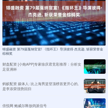
镕盛融资 第79届戛纳官宣! 《指环王》导演彼得·杰克逊, 斩获荣誉金
棕榈奖
财盘配资 [小炮APP]专家徐庆君竞彩推荐：分析女
足亚洲杯
蚂蚁配资 媒体人: 比上海男篮登顶榜首更开心的,
是李添荣强势回归
倍悦网 鲍威尔释放鸽派信号