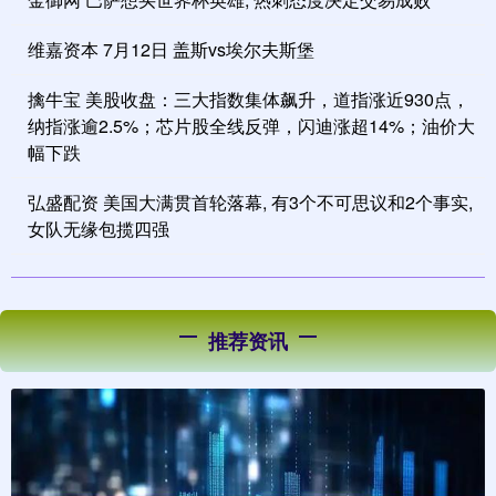
维嘉资本 7月12日 盖斯vs埃尔夫斯堡
擒牛宝 美股收盘：三大指数集体飙升，道指涨近930点，
纳指涨逾2.5%；芯片股全线反弹，闪迪涨超14%；油价大
幅下跌
弘盛配资 美国大满贯首轮落幕, 有3个不可思议和2个事实,
女队无缘包揽四强
推荐资讯