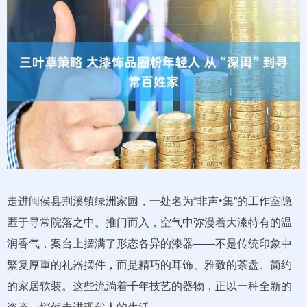
走进闽侯县荆溪镇绿洲家园，一处名为“非声•集”的工作室隐
匿于寻常院落之中。推门而入，空气中弥漫着大漆特有的温
润香气，案台上摆满了形态各异的漆器——不是传统印象中
繁复厚重的礼器摆件，而是精巧的耳饰、雅致的茶盘、简约
的家居软装。这些流淌着千年技艺的器物，正以一种全新的
姿态，悄然走进现代人的生活。