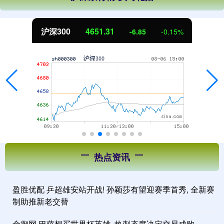
沪深300
4651.31
-6.85
-0.15%
热点资讯
盈胜优配 乒超雄安站开战! 孙颖莎有望迎赛季首秀, 全新赛
制助推新老交替
金御网 巴萨想买世界杯英雄, 热刺态度决定交易成败