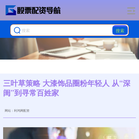
搜索
三叶草策略 大漆饰品圈粉年轻人 从“深
闺”到寻常百姓家
网站：利鸿网配资